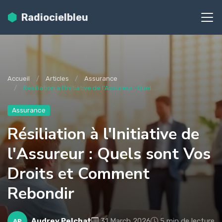
Radiocielbleu
Accueil
Articles
Assurance
Résiliation à l'Initiative de l'Assureur : Quel...
Assurance
Résiliation à l'Initiative de
l'Assureur : Quels sont Vos
Droits et Comment
Rebondir
Audrey Pelchat
31 March 2026
5 min de lecture
AP