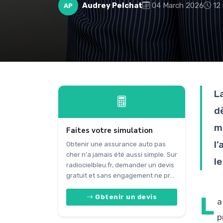
Audrey Pelchat
04 March 2026
12
AP
L
d
m
Faites votre simulation
l
Obtenir une assurance auto pas
cher n'a jamais été aussi simple. Sur
l
radiocielbleu.fr, demander un devis
gratuit et sans engagement ne pr...
L
Obtenir un devis
a
p