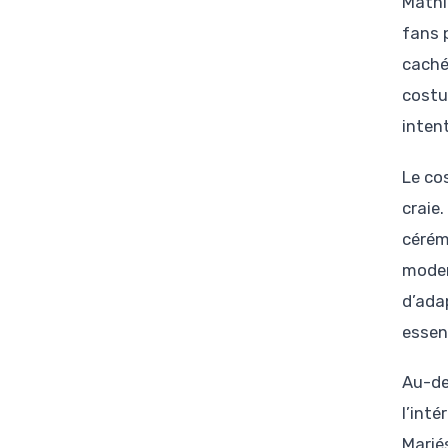
Mathi
fans 
caché
costu
intent
Le co
craie.
cérém
moder
d’ada
essen
Au-de
l’inté
Mariés