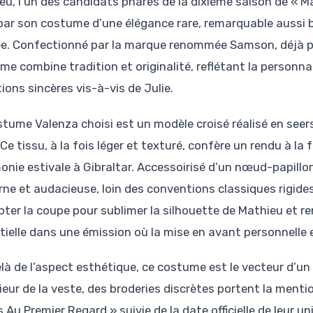
eu, l’un des candidats phares de la dixième saison de « Mar
par son costume d’une élégance rare, remarquable aussi b
e. Confectionné par la marque renommée Samson, déjà plé
me combine tradition et originalité, reflétant la personnal
ions sincères vis-à-vis de Julie.
stume Valenza choisi est un modèle croisé réalisé en seers
 Ce tissu, à la fois léger et texturé, confère un rendu à la
onie estivale à Gibraltar. Accessoirisé d’un nœud-papillon
ne et audacieuse, loin des conventions classiques rigides
pter la coupe pour sublimer la silhouette de Mathieu et r
tielle dans une émission où la mise en avant personnelle 
là de l’aspect esthétique, ce costume est le vecteur d’
rieur de la veste, des broderies discrètes portent la ment
 Au Premier Regard » suivie de la date officielle de leur uni