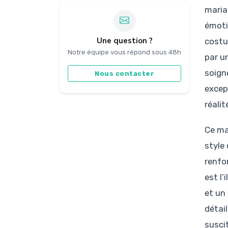
maria
émoti
Une question ?
costu
Notre équipe vous répond sous 48h
par u
soign
Nous contacter
excep
réalit
Ce ma
style
renfo
est l
et un
détail
suscit