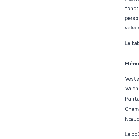
fonct
perso
valeu
Le ta
Élém
Veste
Valen
Panta
Chemi
Nœud-
Le co