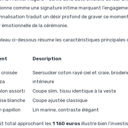
ionne comme une signature intime marquant l’engagemen
nnalisation traduit un désir profond de graver ce moment
r émotionnelle de la cérémonie.
bleau ci-dessous résume les caractéristiques principales 
ent
Description
 croisée
Seersucker coton rayé ciel et craie, broder
za
intérieure
lon assorti
Coupe slim, tissu identique à la veste
se blanche
Coupe ajustée classique
papillon
Lin marine, contraste élégant
ût total approchant les
1 160 euros
illustre bien l’invest