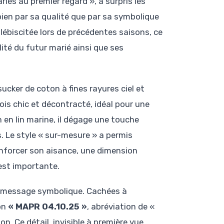
iés au premier regard », a surpris les
ien par sa qualité que par sa symbolique
biscitée lors de précédentes saisons, ce
ité du futur marié ainsi que ses
ucker de coton à fines rayures ciel et
 fois chic et décontracté, idéal pour une
 en lin marine, il dégage une touche
. Le style « sur-mesure » a permis
enforcer son aisance, une dimension
est importante.
un message symbolique. Cachées à
ion
« MAPR 04.10.25 »
, abréviation de «
on. Ce détail, invisible à première vue,