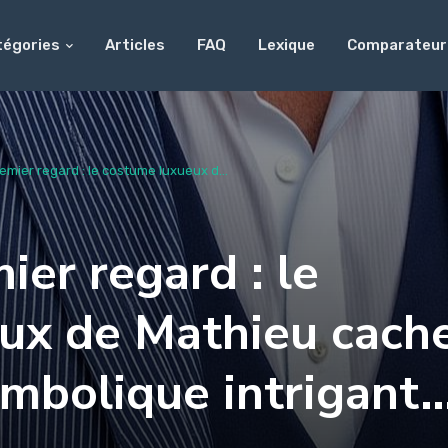
tégories
Articles
FAQ
Lexique
Comparateur
emier regard : le costume luxueux d...
ier regard : le
ux de Mathieu cach
mbolique intrigant