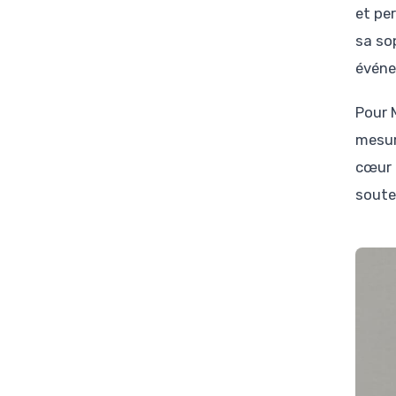
et pe
sa so
événe
Pour M
mesur
cœur 
souten