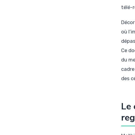
télé-
Décor
où l’
dépas
Ce do
du me
cadre
des c
Le 
reg