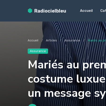
Radiocielbleu
Accueil
Ca
Accueil
Articles
Assurance
Mariés au pr
Assurance
Mariés au prem
costume luxue
un message sy