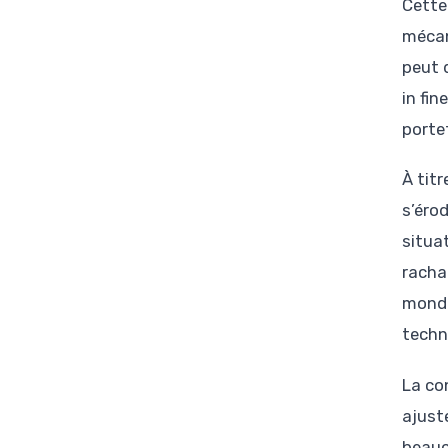
Cette 
mécan
peut 
in fin
portef
À titr
s’éro
situa
racha
mondi
techn
La co
ajuste
beauco