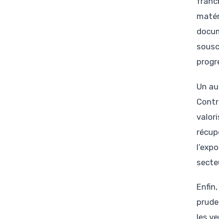
franch
matér
docum
sousc
progr
Un au
Contr
valor
récup
l’expo
secte
Enfin,
prude
les v