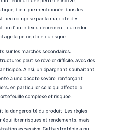
gnant encourt une perte définitive,
istique, bien que mentionnée dans les
 peu comprise par la majorité des
t ou d’un index à décrément, qui réduit
tage la perception du risque.
its sur les marchés secondaires.
ucturés peut se révéler difficile, avec des
anticipée. Ainsi, un épargnant souhaitant
onté à une décote sévère, renforçant
rs, en particulier celle qui affecte le
ortefeuille complexe et risquée.
oît la dangerosité du produit. Les règles
 équilibrer risques et rendements, mais
tration excessive. Cette stratégie a pu