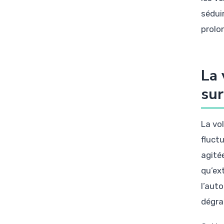
sédui
prolo
La 
sur
La vol
fluct
agité
qu’ex
l’aut
dégra