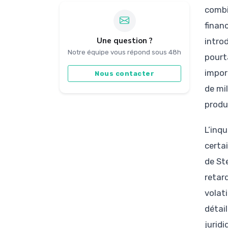
combi
finan
Une question ?
introd
Notre équipe vous répond sous 48h
pourt
impor
Nous contacter
de mil
produ
L’inq
certa
de St
retar
volat
détail
juridi