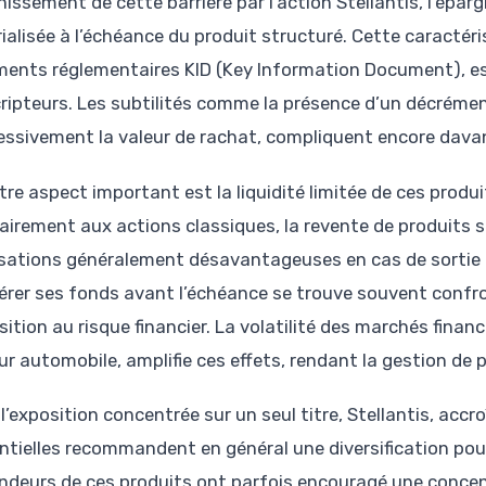
issement de cette barrière par l’action Stellantis, l’épar
ialisée à l’échéance du produit structuré. Cette caractér
ents réglementaires KID (Key Information Document), est
ripteurs. Les subtilités comme la présence d’un décrémen
essivement la valeur de rachat, compliquent encore davan
tre aspect important est la liquidité limitée de ces produ
airement aux actions classiques, la revente de produits str
isations généralement désavantageuses en cas de sortie 
érer ses fonds avant l’échéance se trouve souvent confr
sition au risque financier. La volatilité des marchés financie
ur automobile, amplifie ces effets, rendant la gestion de p
 l’exposition concentrée sur un seul titre, Stellantis, accr
ntielles recommandent en général une diversification pour
endeurs de ces produits ont parfois encouragé une concen