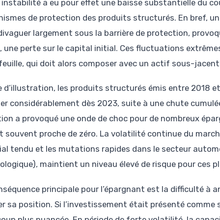
instabilité a eu pour effet une baisse substantielle du cou
ismes de protection des produits structurés. En bref, une 
divaguer largement sous la barrière de protection, provoq
e, une perte sur le capital initial. Ces fluctuations extrêm
euille, qui doit alors composer avec un actif sous-jacent 
e d’illustration, les produits structurés émis entre 2018 e
der considérablement dès 2023, suite à une chute cumulée 
tion a provoqué une onde de choc pour de nombreux éparg
t souvent proche de zéro. La volatilité continue du march
al tendu et les mutations rapides dans le secteur automob
ologique), maintient un niveau élevé de risque pour ces 
nséquence principale pour l’épargnant est la difficulté à 
r sa position. Si l’investissement était présenté comme séc
up plus nuancée. En période de forte volatilité, la capaci