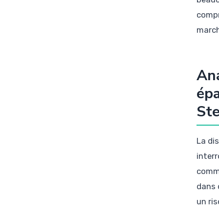
compr
march
Ana
épa
Ste
La di
inter
comme
dans 
un ri