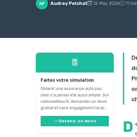
Audrey Pelchat
12 May 2026
11 mi
AP
De
d
P
Faites votre simulation
o
Obtenir une assurance auto pas
cher n'a jamais été aussi simple. Sur
c
radiocielbleu.fr, demander un devis
gratuit et sans engagement ne pr...
D
Obtenir un devis