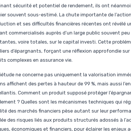
nant sécurité et potentiel de rendement, ils ont néanmoi
cier souvent sous-estimé. La chute importante de l’acti
uction et ses difficultés financières récentes ont révélé u
ant commercialisés auprès d’un large public souvent peu 
tantes, voire totales, sur le capital investi. Cette probl
liers d’épargnants, forçant une réflexion approfondie sur l
its complexes en assurance vie.
uiétude ne concerne pas uniquement la valorisation imméd
ins affichent des pertes à hauteur de 99 %, mais aussi l’
ellantis. Comment un produit supposé protéger l’épargna
dement ? Quelles sont les mécanismes techniques qui rég
ilité des marchés financiers pèse autant sur leur perform
lée des risques liés aux produits structurés adossés à l’a
ques, économiques et financiers, pour éclairer les enjeux a