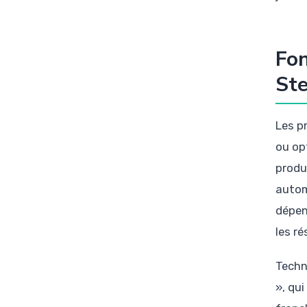
Fon
Ste
Les p
ou opt
produi
autom
dépen
les ré
Techn
», qui