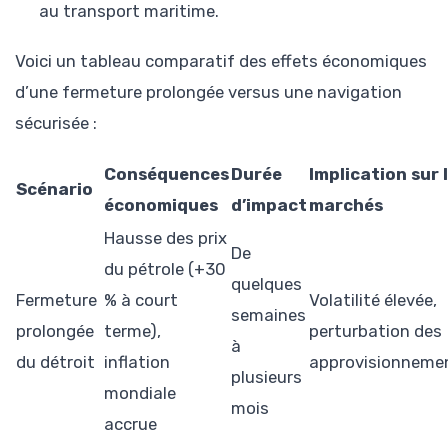
au transport maritime.
Voici un tableau comparatif des effets économiques
d’une fermeture prolongée versus une navigation
sécurisée :
Conséquences
Durée
Implication sur 
Scénario
économiques
d’impact
marchés
Hausse des prix
De
du pétrole (+30
quelques
Fermeture
% à court
Volatilité élevée,
semaines
prolongée
terme),
perturbation des
à
du détroit
inflation
approvisionneme
plusieurs
mondiale
mois
accrue