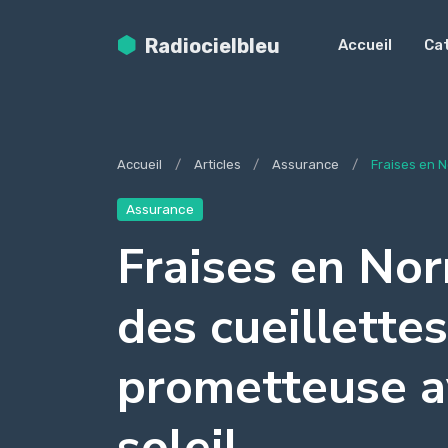
Radiocielbleu
Accueil
Ca
Accueil
Articles
Assurance
Fraises en No
Assurance
Fraises en Nor
des cueillette
prometteuse av
soleil