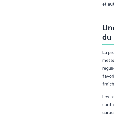
et au
Une
du 
La pr
météo
réguli
favor
fraîc
Les t
sont 
carac