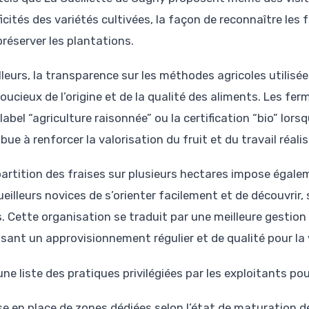
icités des variétés cultivées, la façon de reconnaître les f
préserver les plantations.
illeurs, la transparence sur les méthodes agricoles utilis
soucieux de l’origine et de la qualité des aliments. Les fe
 label “agriculture raisonnée” ou la certification “bio” lor
bue à renforcer la valorisation du fruit et du travail réali
partition des fraises sur plusieurs hectares impose égal
eilleurs novices de s’orienter facilement et de découvrir, 
. Cette organisation se traduit par une meilleure gestion
isant un approvisionnement régulier et de qualité pour la 
une liste des pratiques privilégiées par les exploitants pou
se en place de zones dédiées selon l’état de maturation d