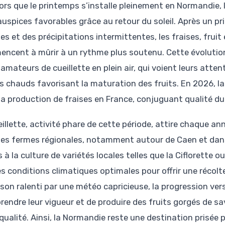
lors que le printemps s’installe pleinement en Normandie,
auspices favorables grâce au retour du soleil. Après un 
hes et des précipitations intermittentes, les fraises, frui
ncent à mûrir à un rythme plus soutenu. Cette évolution 
 amateurs de cueillette en plein air, qui voient leurs atte
s chauds favorisant la maturation des fruits. En 2026, la
la production de fraises en France, conjuguant qualité du
eillette, activité phare de cette période, attire chaque a
les fermes régionales, notamment autour de Caen et dans
 à la culture de variétés locales telles que la Ciflorette o
es conditions climatiques optimales pour offrir une récol
ison ralenti par une météo capricieuse, la progression ve
prendre leur vigueur et de produire des fruits gorgés de s
 qualité. Ainsi, la Normandie reste une destination prisé