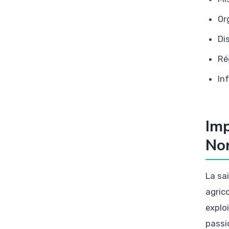
Or
Di
Ré
In
Imp
No
La sa
agrico
explo
passi