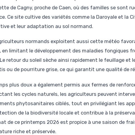
lette de Cagny, proche de Caen, où des familles se sont ru
e. Ce site cultive des variétés comme la Daroyale et la Ci
tive et leur adaptation au sol normand.
griculteurs normands exploitent aussi cette météo favorab
s, en limitant le développement des maladies fongiques f
 Le retour du soleil sèche ainsi rapidement le feuillage et l
is ou de pourriture grise, ce qui garantit une qualité de r
mps plus doux a également permis aux fermes de renforcer
ctant les cycles naturels, les agriculteurs peuvent interv
ements phytosanitaires ciblés, tout en privilégiant les a
tection de la biodiversité locale et contribue à la préserv
mat de ce printemps 2026 est propice à une saison de frais
ature riche et préservée.