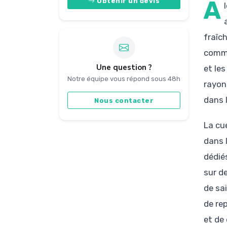
A
Obtenir un devis
fraîc
comme
Une question ?
et les
Notre équipe vous répond sous 48h
rayon
dans 
Nous contacter
La cu
dans 
dédiés
sur d
de sa
de re
et de