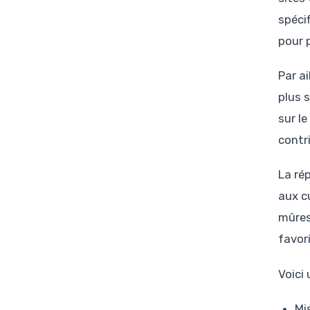
spécif
pour 
Par a
plus 
sur le
contri
La ré
aux cu
mûres
favor
Voici 
Mi