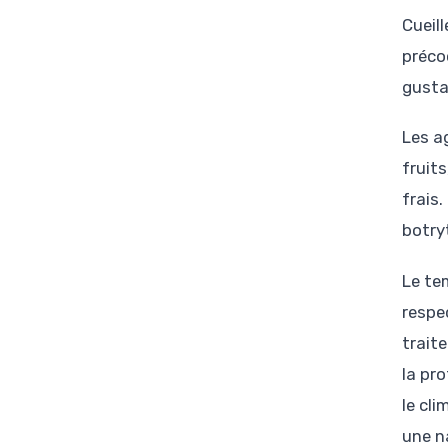
Cueil
précoc
gusta
Les a
fruit
frais.
botryt
Le te
respe
trait
la pro
le cli
une n