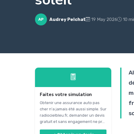
Audrey Pelchat
19 May 2026
10 mi
AP
A
d
m
Faites votre simulation
f
Obtenir une assurance auto pas
cher n'a jamais été aussi simple. Sur
so
radiocielbleu.fr, demander un devis
gratuit et sans engagement ne pr...