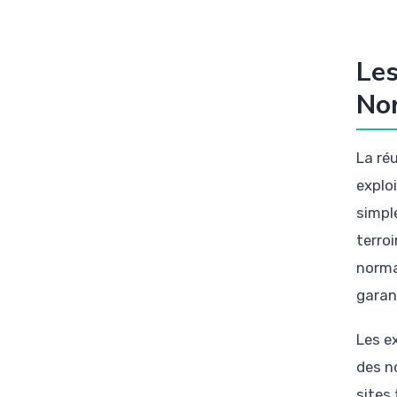
Les
Nor
La ré
exploi
simpl
terroi
norma
garan
Les e
des n
sites