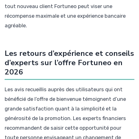
tout nouveau client Fortuneo peut viser une
récompense maximale et une expérience bancaire
agréable.
Les retours d’expérience et conseils
d’experts sur l’offre Fortuneo en
2026
Les avis recueillis auprès des utilisateurs qui ont
bénéficié de l’offre de bienvenue témoignent d’une
grande satisfaction quant à la simplicité et la
générosité de la promotion. Les experts financiers
recommandent de saisir cette opportunité pour
toute personne envisageant un changement de