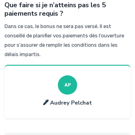
Que faire si je n’atteins pas les 5
paiements requis ?
Dans ce cas, le bonus ne sera pas versé. Il est
conseillé de planifier vos paiements dès l’ouverture
pour s’assurer de remplir les conditions dans les
délais impartis.
AP
Audrey Pelchat