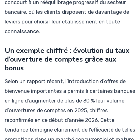
concourt à un rééquilibrage progressif du secteur
bancaire, où les clients disposent de davantage de
leviers pour choisir leur établissement en toute
connaissance.
Un exemple chiffré : évolution du taux
d’ouverture de comptes grâce aux
bonus
Selon un rapport récent, l’introduction d’offres de
bienvenue importantes a permis à certaines banques
en ligne d’augmenter de plus de 30 % leur volume
d’ouvertures de comptes en 2025, chiffres
reconfirmés en ce début d’année 2026. Cette
tendance témoigne clairement de l’efficacité de telles
promotions dans un marché concurrentiel et mature.