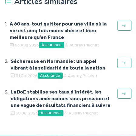
Articles similaires
À 60 ans, tout quitter pour une ville où la
vie est cinq fois moins chère et bien
meilleure qu’en France
Assurance
03 Aug 2026
Audrey Pelchat
Sécheresse en Normandie : un appel
vibrant à la solidarité de toute la nation
Assurance
31 Jul 2026
Audrey Pelchat
La BoE stabilise ses taux d’intérêt, les
obligations américaines sous pression et
une vague de résultats financiers à suivre
Assurance
30 Jul 2026
Audrey Pelchat