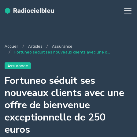
Radiocielbleu
Accueil
Articles
Assurance
Fortuneo séduit ses nouveaux clients avec une o...
Assurance
Fortuneo séduit ses
nouveaux clients avec une
offre de bienvenue
exceptionnelle de 250
euros