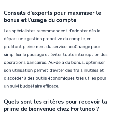
Conseils d’experts pour maximiser le
bonus et l’usage du compte
Les spécialistes recommandent d’adopter dès le
départ une gestion proactive du compte, en
profitant pleinement du service neoChange pour
simplifier le passage et éviter toute interruption des
opérations bancaires. Au-delà du bonus, optimiser
son utilisation permet d’éviter des frais inutiles et
d’accéder à des outils économiques très utiles pour
un suivi budgétaire efficace.
Quels sont les critères pour recevoir la
prime de bienvenue chez Fortuneo ?