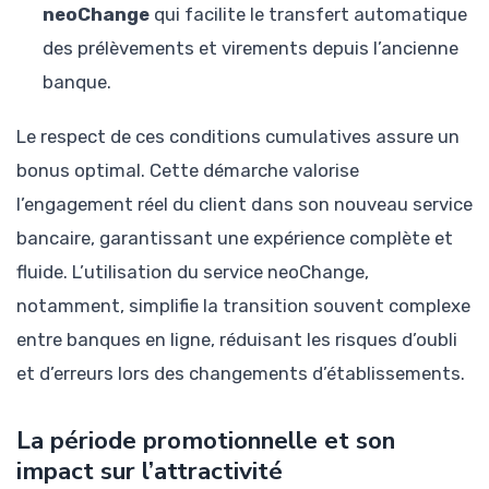
neoChange
qui facilite le transfert automatique
des prélèvements et virements depuis l’ancienne
banque.
Le respect de ces conditions cumulatives assure un
bonus optimal. Cette démarche valorise
l’engagement réel du client dans son nouveau service
bancaire, garantissant une expérience complète et
fluide. L’utilisation du service neoChange,
notamment, simplifie la transition souvent complexe
entre banques en ligne, réduisant les risques d’oubli
et d’erreurs lors des changements d’établissements.
La période promotionnelle et son
impact sur l’attractivité