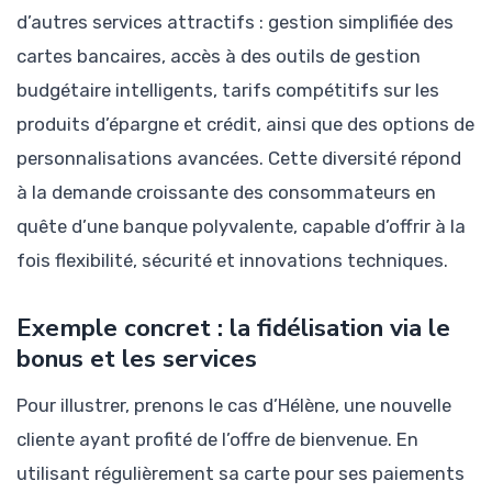
d’autres services attractifs : gestion simplifiée des
cartes bancaires, accès à des outils de gestion
budgétaire intelligents, tarifs compétitifs sur les
produits d’épargne et crédit, ainsi que des options de
personnalisations avancées. Cette diversité répond
à la demande croissante des consommateurs en
quête d’une banque polyvalente, capable d’offrir à la
fois flexibilité, sécurité et innovations techniques.
Exemple concret : la fidélisation via le
bonus et les services
Pour illustrer, prenons le cas d’Hélène, une nouvelle
cliente ayant profité de l’offre de bienvenue. En
utilisant régulièrement sa carte pour ses paiements