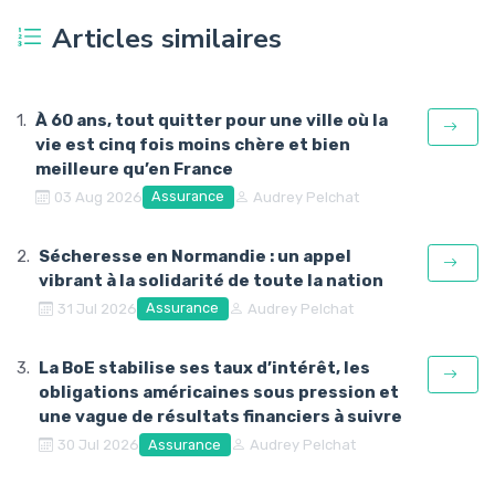
Articles similaires
À 60 ans, tout quitter pour une ville où la
vie est cinq fois moins chère et bien
meilleure qu’en France
Assurance
03 Aug 2026
Audrey Pelchat
Sécheresse en Normandie : un appel
vibrant à la solidarité de toute la nation
Assurance
31 Jul 2026
Audrey Pelchat
La BoE stabilise ses taux d’intérêt, les
obligations américaines sous pression et
une vague de résultats financiers à suivre
Assurance
30 Jul 2026
Audrey Pelchat