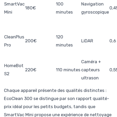
SmartVac
100
Navigation
180€
0,4
Mini
minutes
gyroscopique
CleanPlus
120
200€
LiDAR
0,6
Pro
minutes
Caméra +
HomeBot
220€
110 minutes
capteurs
0,5
S2
ultrason
Chaque appareil présente des qualités distinctes :
EcoClean 300 se distingue par son rapport qualité-
prix idéal pour les petits budgets, tandis que
SmartVac Mini propose une expérience de nettoyage