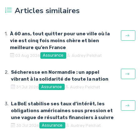
Articles similaires
À 60 ans, tout quitter pour une ville où la
vie est cinq fois moins chère et bien
meilleure qu’en France
Assurance
03 Aug 2026
Audrey Pelchat
Sécheresse en Normandie : un appel
vibrant à la solidarité de toute la nation
Assurance
31 Jul 2026
Audrey Pelchat
La BoE stabilise ses taux d’intérêt, les
obligations américaines sous pression et
une vague de résultats financiers à suivre
Assurance
30 Jul 2026
Audrey Pelchat