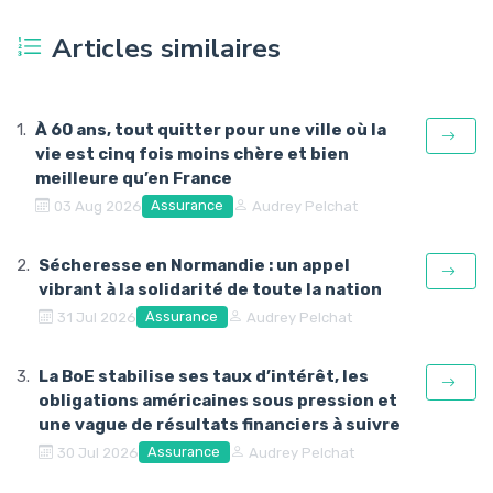
Articles similaires
À 60 ans, tout quitter pour une ville où la
vie est cinq fois moins chère et bien
meilleure qu’en France
Assurance
03 Aug 2026
Audrey Pelchat
Sécheresse en Normandie : un appel
vibrant à la solidarité de toute la nation
Assurance
31 Jul 2026
Audrey Pelchat
La BoE stabilise ses taux d’intérêt, les
obligations américaines sous pression et
une vague de résultats financiers à suivre
Assurance
30 Jul 2026
Audrey Pelchat