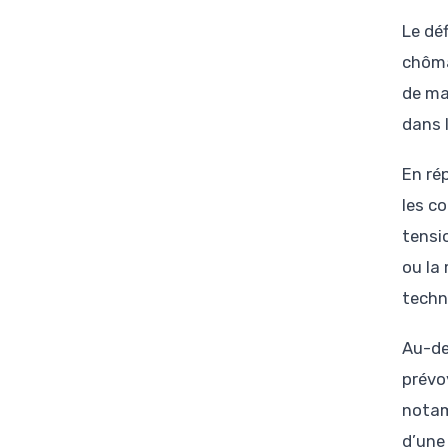
Le dé
chôma
de ma
dans 
En rép
les c
tensi
ou la
techn
Au-del
prévo
notam
d’une