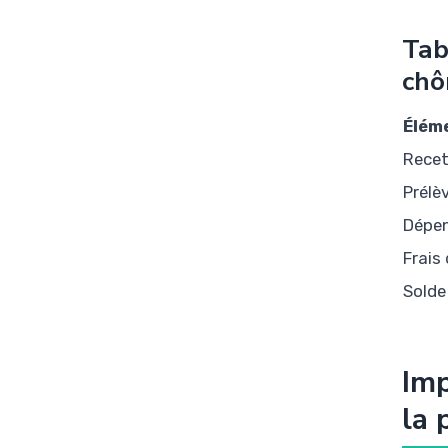
Tab
chô
Élém
Recet
Prélè
Dépen
Frais
Solde
Imp
la 