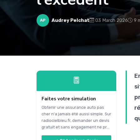
Audrey Pelchat
03 March 2026
9 
AP
E
si
pr
Faites votre simulation
r
Obtenir une assurance auto pas
cher n'a jamais été aussi simple. Sur
qu
radiocielbleu.fr, demander un devis
gratuit et sans engagement ne pr...