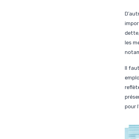
D’aut
impor
dette,
les m
notam
Il fa
emplo
reflè
prése
pour 