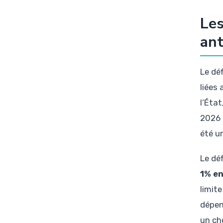
Les
ant
Le dé
liées
l’État
2026 
été un
Le dé
1% e
limit
dépen
un ch