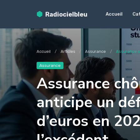
Radiocielbleu
Accueil
Ca
Accueil
Articles
Assurance
Assurance ch
Assurance
Assurance chô
anticipe un déf
d’euros en 202
l’excédent