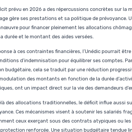
ficit prévu en 2026 a des répercussions concrètes sur la 
ge gère ses prestations et sa politique de prévoyance. Un
nœuvre pour financer pleinement les allocations chômage
la durée et le montant des aides versées.
onse à ces contraintes financières, l’Unédic pourrait être 
onditions d’indemnisation pour équilibrer ses comptes. Pa
on budgétaire, cela se traduit par une réduction progress
 modulation des montants en fonction de la durée d’activi
iques, ont un impact direct sur la vie des demandeurs d’em
à des allocations traditionnelles, le déficit influe aussi 
yance. Ces mécanismes visent à soutenir les salariés fragi
ment ceux exerçant sous des contrats atypiques ou les t
 protection renforcée. Une situation budgétaire tendue li