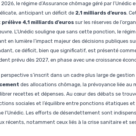
 2026, le régime d’Assurance chômage géré par l’Unédic e
élicate, anticipant un déficit de
2,1 milliards d’euros
. Ce
t prélève 4,1 milliards d’euros
sur les réserves de l’org
vre. L’Unédic souligne que sans cette ponction, le régime 
nt en lumière l’impact majeur des décisions publiques sur
dant, ce déficit, bien que significatif, est présenté comm
édent prévu dès 2027, en phase avec une croissance éco
 perspective s’inscrit dans un cadre plus large de gestion 
ncement
des allocations chômage, la prévoyance liée au m
ilibrer recettes et dépenses. Au cœur des débats se trou
ctions sociales et l’équilibre entre ponctions étatiques 
 l’Unédic. Les efforts de désendettement sont indispen
ux récents, notamment ceux liés à la crise sanitaire et se