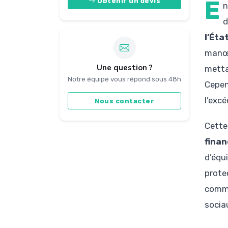
E
Obtenir un devis
n
d
l’Éta
manœu
Une question ?
metta
Notre équipe vous répond sous 48h
Cepen
l’exc
Nous contacter
Cette
fina
d’équ
prote
comme
socia